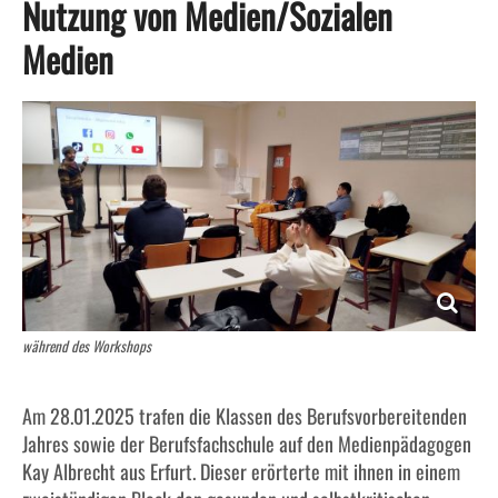
Nutzung von Medien/Sozialen
Berufsfachschule
Kaufmann/ frau für Büromanagement
e twinning
Medien
Neuigkeiten
Kaufmann/ frau für Versicherungen und
Partnerschaft bis 2021
Finanzanlagen
Übungsfirma
Rechtsanwaltsfachangestellte/r
Sozialversicherungsfachangestellte/r
Formulare
Steuerfachangestellte/r
Termine
während des Workshops
Kaufmann/ frau im Einzelhandel, Verkäufer/in
Am 28.01.2025 trafen die Klassen des Berufsvorbereitenden
Verwaltungsfachangestellte/r
Schulsozialarbeit
Jahres sowie der Berufsfachschule auf den Medienpädagogen
Kay Albrecht aus Erfurt. Dieser erörterte mit ihnen in einem