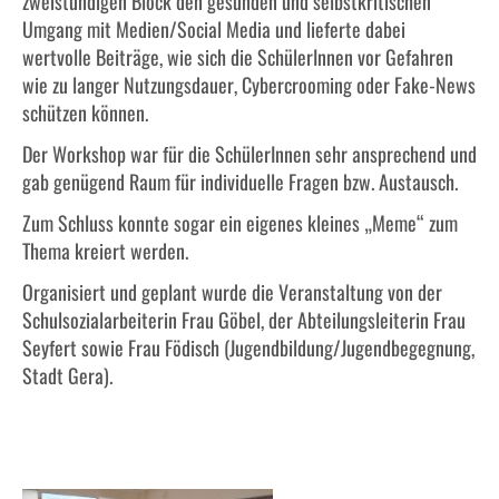
zweistündigen Block den gesunden und selbstkritischen
Förderverein
Umgang mit Medien/Social Media und lieferte dabei
wertvolle Beiträge, wie sich die SchülerInnen vor Gefahren
wie zu langer Nutzungsdauer, Cybercrooming oder Fake-News
schützen können.
Der Workshop war für die SchülerInnen sehr ansprechend und
gab genügend Raum für individuelle Fragen bzw. Austausch.
Zum Schluss konnte sogar ein eigenes kleines „Meme“ zum
Thema kreiert werden.
Organisiert und geplant wurde die Veranstaltung von der
Schulsozialarbeiterin Frau Göbel, der Abteilungsleiterin Frau
Seyfert sowie Frau Födisch (Jugendbildung/Jugendbegegnung,
Stadt Gera).
HIER EINIGE IMPRESSIONEN